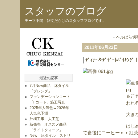
スタッフのブログ
テーマ不問！雑文だらけのスタッフブログです。
«
ベルばら切
2011年06月23日
ﾃﾞｨﾅｰ＆ﾃﾞｻﾞｰﾄﾊﾞｲｷﾝｸﾞ
最近の記事
7月New商品 床タイル
「ブレンダ」
＆ﾃﾞ
ファンデーションコート
「Fコート」施工写真
われ
2025年人気色→2026年
人気色予測
大き
外構工事 人工芝
新発売 オススメ商品
はじ
「ライトクォーツ」
て食後にコーヒーｏｒ紅
New 床タイル「ストリ