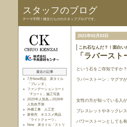
スタッフのブログ
テーマ不問！雑文だらけのスタッフブログです。
2021年02月03日
これ石なんだ？！面白い
「ラバースト
という石をご存知ですか
最近の記事
7月New商品 床タイル
ラバーストーン：マグマ
「ブレンダ」
ファンデーションコート
「Fコート」施工写真
2025年人気色→2026年
女性の方が知っている人
人気色予測
外構工事 人工芝
ブレスレットやネックレ
新発売 オススメ商品
「ライトクォーツ」
パワーストーンとしても
New 床タイル「ストリ