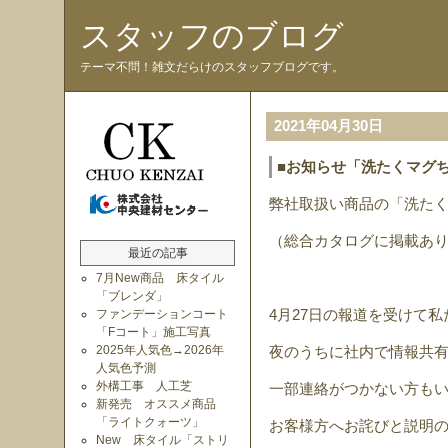
スタッフのブログ
テーマ不問！雑文だらけのスタッフブログです。
2021年04月30日
■お知らせ「洗たくマグ
弊社取扱い商品の「洗た
（総合カタログに掲載あ
最近の記事
7月New商品 床タイル
「ブレンダ」
ファンデーションコート
4月27日の報道を受けて
「Fコート」施工写真
2025年人気色→2026年
夜のうちに社内で情報共
人気色予測
外構工事 人工芝
一部連絡がつかない方も
新発売 オススメ商品
「ライトクォーツ」
お客様方へお詫びと説明
New 床タイル「ストリ