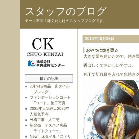
スタッフのブログ
テーマ不問！雑文だらけのスタッフブログです。
2013年10月26日
おやつに焼き栗☆
大きな栗を頂いたので、焼き
香ばしくでおいしいですよ。
包丁で切れ目を入れて魚焼きグ
最近の記事
7月New商品 床タイル
「ブレンダ」
ファンデーションコート
「Fコート」施工写真
2025年人気色→2026年
人気色予測
外構工事 人工芝
新発売 オススメ商品
「ライトクォーツ」
New 床タイル「ストリ