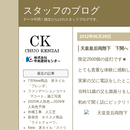
スタッフのブログ
テーマ不問！雑文だらけのスタッフブログです。
2012年05月29日
天皇皇后両陛下 下関へ
限定2500個の提灯です★
とても貴重な体験に感動
最近の記事
実家の父に電話をしたとこ
7月New商品 床タイル
「ブレンダ」
ファンデーションコート
当時11歳の父も旗振りを
「Fコート」施工写真
2025年人気色→2026年
初めて聞く話にビックリ
人気色予測
外構工事 人工芝
新発売 オススメ商品
「ライトクォーツ」
New 床タイル「ストリ