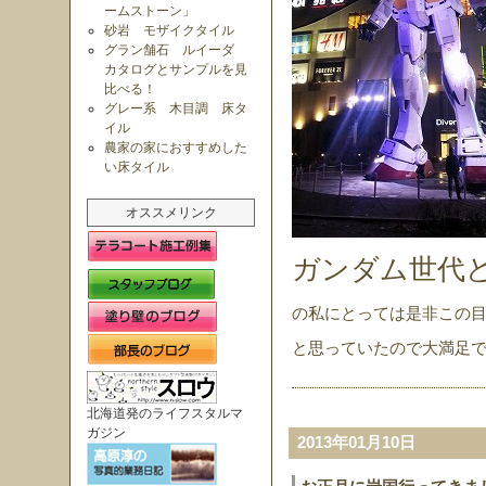
ームストーン」
砂岩 モザイクタイル
グラン舗石 ルイーダ
カタログとサンプルを見
比べる！
グレー系 木目調 床タ
イル
農家の家におすすめした
い床タイル
オススメリンク
ガンダム世代
の私にとっては是非この
と思っていたので大満足
北海道発のライフスタルマ
ガジン
2013年01月10日