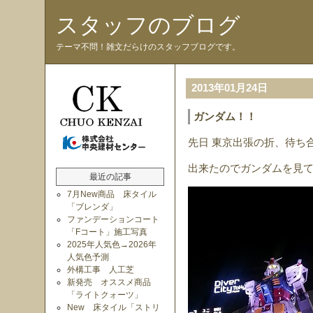
スタッフのブログ
テーマ不問！雑文だらけのスタッフブログです。
2013年01月24日
ガンダム！！
先日 東京出張の折、待ち
出来たのでガンダムを見
最近の記事
7月New商品 床タイル
「ブレンダ」
ファンデーションコート
「Fコート」施工写真
2025年人気色→2026年
人気色予測
外構工事 人工芝
新発売 オススメ商品
「ライトクォーツ」
New 床タイル「ストリ