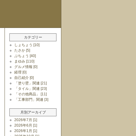
カテゴリー
しょちょう [10]
たさか [5]
ぶちょう [40]
まゆみ [110]
グルメ情報 [0]
経理 [0]
自己紹介 [0]
「塗り壁」関連 [21]
「タイル」関連 [23]
「その他商品」 [11]
「工事部門」関連 [3]
月別アーカイブ
2026年7月 [1]
2026年6月 [1]
2026年1月 [1]