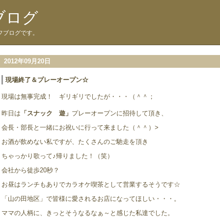
ブログ
フブログです。
2012年09月20日
現場終了＆プレーオープン☆
現場は無事完成！ ギリギリでしたが・・・（＾＾；
昨日は
「スナック 遊」
プレーオープンに招待して頂き、
会長・部長と一緒にお祝いに行って来ました（＾＾）>
お酒が飲めない私ですが、たくさんのご馳走を頂き
ちゃっかり歌って♪帰りました！（笑）
会社から徒歩20秒？
お昼はランチもありでカラオケ喫茶として営業するそうです☆
「山の田地区」で皆様に愛されるお店になってほしい・・・。
ママの人柄に、きっとそうなるなぁ～と感じた私達でした。