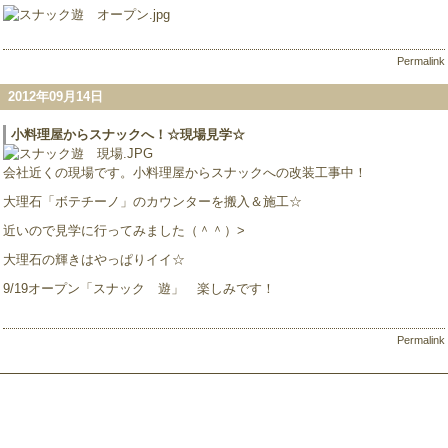
Permalink
2012年09月14日
小料理屋からスナックへ！☆現場見学☆
会社近くの現場です。小料理屋からスナックへの改装工事中！
大理石「ボテチーノ」のカウンターを搬入＆施工☆
近いので見学に行ってみました（＾＾）>
大理石の輝きはやっぱりイイ☆
9/19オープン「スナック 遊」 楽しみです！
Permalink