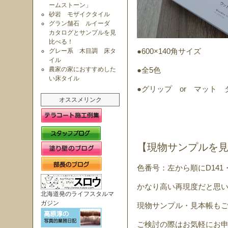
ームストーン」
砂岩 モザイクタイル
グラン舗石 ルイーダ
カタログとサンプルを見
比べる！
グレー系 木目調 床タ
●600×140角サイズ
イル
農家の家におすすめした
●全5色
い床タイル
●グリップ or マット 
オススメリンク
【現物サンプルを
色番号：左から順にD141・
かなり高い再現度だと思い
北海道発のライフスタルマ
ガジン
現物サンプル・見本帳も
ご検討の際はお気軽にお