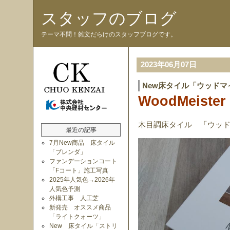
スタッフのブログ
テーマ不問！雑文だらけのスタッフブログです。
2023年06月07日
New床タイル「ウッドマ
WoodMeister
木目調床タイル 「ウッ
最近の記事
7月New商品 床タイル
「ブレンダ」
ファンデーションコート
「Fコート」施工写真
2025年人気色→2026年
人気色予測
外構工事 人工芝
新発売 オススメ商品
「ライトクォーツ」
New 床タイル「ストリ