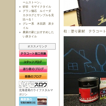
ームストーン」
砂岩 モザイクタイル
グラン舗石 ルイーダ
カタログとサンプルを見
比べる！
グレー系 木目調 床タ
イル
柱：塗り家材 テラコート 
農家の家におすすめした
い床タイル
オススメリンク
北海道発のライフスタルマ
ガジン