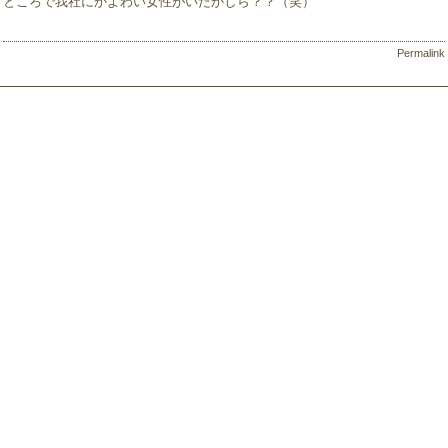
ところで我社にかよわい女性がいたかしら？？（笑）
Permalink