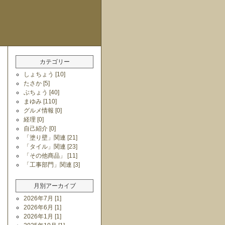
カテゴリー
しょちょう [10]
たさか [5]
ぶちょう [40]
まゆみ [110]
グルメ情報 [0]
経理 [0]
自己紹介 [0]
「塗り壁」関連 [21]
「タイル」関連 [23]
「その他商品」 [11]
「工事部門」関連 [3]
月別アーカイブ
2026年7月 [1]
2026年6月 [1]
2026年1月 [1]