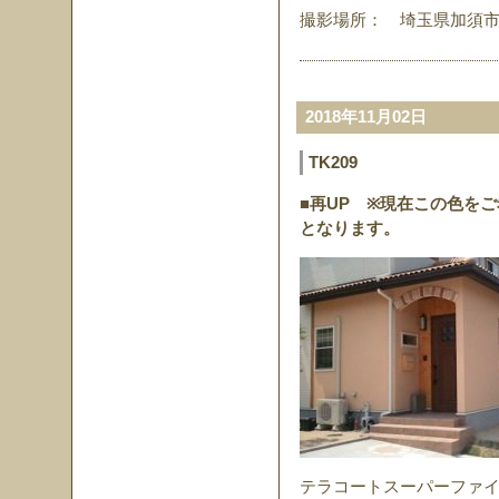
撮影場所： 埼玉県加須
2018年11月02日
TK209
■再UP
※現在この色をご
となります。
テラコートスーパーファイン