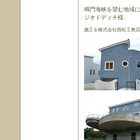
鳴門海峡を望む地域
ジオドディチ様
、
施工を株式会社雨松工務