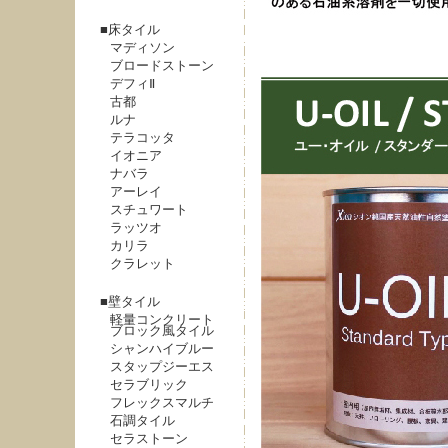
床タイル
マディソン
ブロードストーン
デフィⅡ
古都
ルナ
テラコッタ
イオニア
ナバラ
アーレイ
スチュワート
ラッツオ
カリラ
クラレット
壁タイル
軽量コンクリート
ブロック風タイル
シャンハイブルー
スタップジーエス
セラブリック
フレックスマルチ
石調タイル
セラストーン